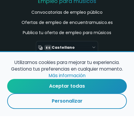
Empleo para músicos
Convocatorias de empleo público
Ofertas de empleo de encuentramusico.es
Publica tu oferta de empleo para músicos
Castellano
ES
Utilizamos cookies para mejorar tu experiencia.
Encuentra Músico
Gestiona tus preferencias en cualquier momento.
Buscador de Músicos
Más información
Encuentra Pianista Acompañante
Aceptar todas
Asesoría para músicos y docentes
Personalizar
Enlaces de interés
Registro de conservatorios y escuelas de
música en España