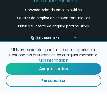
Empleo para músicos
Convocatorias de empleo público
Ofertas de empleo de encuentramusico.es
Publica tu oferta de empleo para músicos
Castellano
ES
Utilizamos cookies para mejorar tu experiencia.
Encuentra Músico
Gestiona tus preferencias en cualquier momento.
Buscador de Músicos
Más información
Encuentra Pianista Acompañante
Aceptar todas
Asesoría para músicos y docentes
Personalizar
Enlaces de interés
Registro de conservatorios y escuelas de
música en España