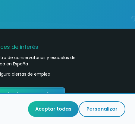
aces de interés
stro de conservatorios y escuelas de
ca en España
igura alertas de empleo
ontacta con nosotros
Aceptar todas
Personalizar