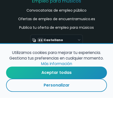
Empleo para músicos
Convocatorias de empleo público
Ofertas de empleo de encuentramusico.es
Publica tu oferta de empleo para músicos
Castellano
ES
Utilizamos cookies para mejorar tu experiencia.
Encuentra Músico
Gestiona tus preferencias en cualquier momento.
Buscador de Músicos
Más información
Encuentra Pianista Acompañante
Aceptar todas
Asesoría para músicos y docentes
Personalizar
Enlaces de interés
Registro de conservatorios y escuelas de
música en España