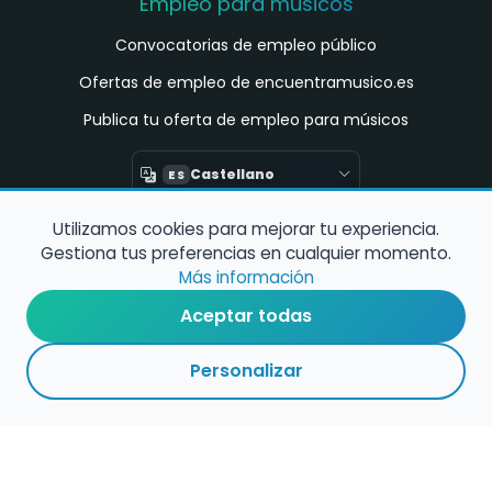
Empleo para músicos
Convocatorias de empleo público
Ofertas de empleo de encuentramusico.es
Publica tu oferta de empleo para músicos
Castellano
ES
Utilizamos cookies para mejorar tu experiencia.
Encuentra Músico
Gestiona tus preferencias en cualquier momento.
Buscador de Músicos
Más información
Encuentra Pianista Acompañante
Aceptar todas
Asesoría para músicos y docentes
Personalizar
Enlaces de interés
Registro de conservatorios y escuelas de
música en España