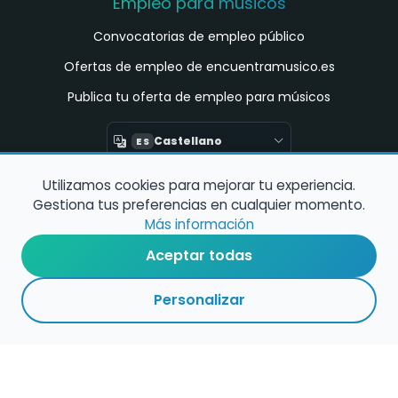
Empleo para músicos
Convocatorias de empleo público
Ofertas de empleo de encuentramusico.es
Publica tu oferta de empleo para músicos
Castellano
ES
Utilizamos cookies para mejorar tu experiencia.
Encuentra Músico
Gestiona tus preferencias en cualquier momento.
Buscador de Músicos
Más información
Encuentra Pianista Acompañante
Aceptar todas
Asesoría para músicos y docentes
Personalizar
Enlaces de interés
Registro de conservatorios y escuelas de
música en España