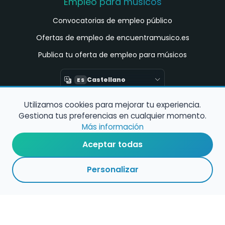
Empleo para músicos
Convocatorias de empleo público
Ofertas de empleo de encuentramusico.es
Publica tu oferta de empleo para músicos
Castellano
ES
Utilizamos cookies para mejorar tu experiencia.
Encuentra Músico
Gestiona tus preferencias en cualquier momento.
Buscador de Músicos
Más información
Encuentra Pianista Acompañante
Aceptar todas
Asesoría para músicos y docentes
Personalizar
Enlaces de interés
Registro de conservatorios y escuelas de
música en España