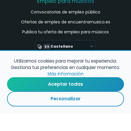
Empleo para músicos
Convocatorias de empleo público
Ofertas de empleo de encuentramusico.es
Publica tu oferta de empleo para músicos
Castellano
ES
Utilizamos cookies para mejorar tu experiencia.
Encuentra Músico
Gestiona tus preferencias en cualquier momento.
Buscador de Músicos
Más información
Encuentra Pianista Acompañante
Aceptar todas
Asesoría para músicos y docentes
Personalizar
Enlaces de interés
Registro de conservatorios y escuelas de
música en España