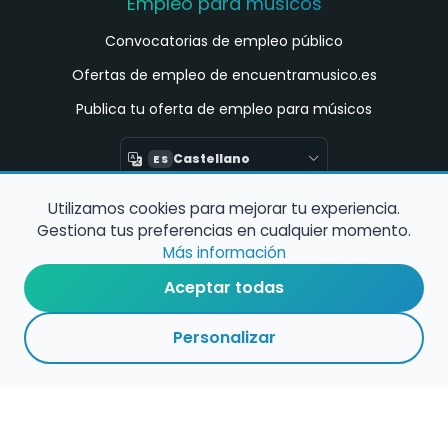
Empleo para músicos
Convocatorias de empleo público
Ofertas de empleo de encuentramusico.es
Publica tu oferta de empleo para músicos
Castellano
ES
Utilizamos cookies para mejorar tu experiencia.
Encuentra Músico
Gestiona tus preferencias en cualquier momento.
Buscador de Músicos
Más información
Encuentra Pianista Acompañante
Aceptar todas
Asesoría para músicos y docentes
Personalizar
Enlaces de interés
Registro de conservatorios y escuelas de
música en España