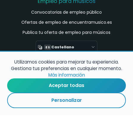
Empleo para músicos
Convocatorias de empleo público
Ofertas de empleo de encuentramusico.es
Publica tu oferta de empleo para músicos
Castellano
ES
Utilizamos cookies para mejorar tu experiencia.
Encuentra Músico
Gestiona tus preferencias en cualquier momento.
Buscador de Músicos
Más información
Encuentra Pianista Acompañante
Aceptar todas
Asesoría para músicos y docentes
Personalizar
Enlaces de interés
Registro de conservatorios y escuelas de
música en España