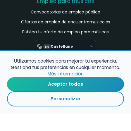
Empleo para músicos
Convocatorias de empleo público
Ofertas de empleo de encuentramusico.es
Publica tu oferta de empleo para músicos
Castellano
ES
Utilizamos cookies para mejorar tu experiencia.
Encuentra Músico
Gestiona tus preferencias en cualquier momento.
Buscador de Músicos
Más información
Encuentra Pianista Acompañante
Aceptar todas
Asesoría para músicos y docentes
Personalizar
Enlaces de interés
Registro de conservatorios y escuelas de
música en España