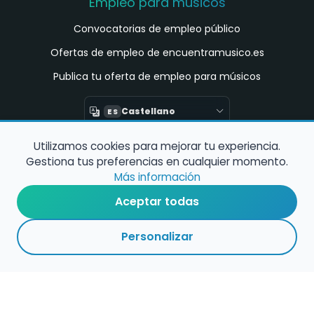
Empleo para músicos
Convocatorias de empleo público
Ofertas de empleo de encuentramusico.es
Publica tu oferta de empleo para músicos
Castellano
ES
Utilizamos cookies para mejorar tu experiencia.
Encuentra Músico
Gestiona tus preferencias en cualquier momento.
Buscador de Músicos
Más información
Encuentra Pianista Acompañante
Aceptar todas
Asesoría para músicos y docentes
Personalizar
Enlaces de interés
Registro de conservatorios y escuelas de
música en España