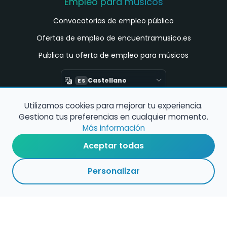
Empleo para músicos
Convocatorias de empleo público
Ofertas de empleo de encuentramusico.es
Publica tu oferta de empleo para músicos
Castellano
ES
Utilizamos cookies para mejorar tu experiencia.
Encuentra Músico
Gestiona tus preferencias en cualquier momento.
Buscador de Músicos
Más información
Encuentra Pianista Acompañante
Aceptar todas
Asesoría para músicos y docentes
Personalizar
Enlaces de interés
Registro de conservatorios y escuelas de
música en España