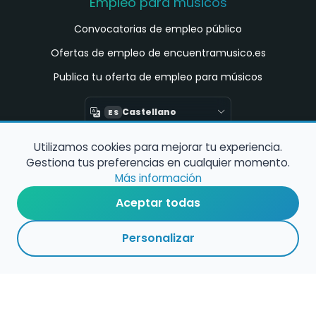
Empleo para músicos
Convocatorias de empleo público
Ofertas de empleo de encuentramusico.es
Publica tu oferta de empleo para músicos
Castellano
ES
Utilizamos cookies para mejorar tu experiencia.
Encuentra Músico
Gestiona tus preferencias en cualquier momento.
Buscador de Músicos
Más información
Encuentra Pianista Acompañante
Aceptar todas
Asesoría para músicos y docentes
Personalizar
Enlaces de interés
Registro de conservatorios y escuelas de
música en España