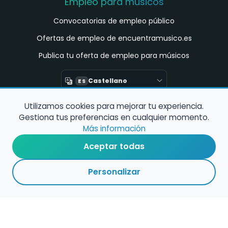
Empleo para músicos
Convocatorias de empleo público
Ofertas de empleo de encuentramusico.es
Publica tu oferta de empleo para músicos
Castellano
ES
Utilizamos cookies para mejorar tu experiencia.
Encuentra Músico
Gestiona tus preferencias en cualquier momento.
Buscador de Músicos
Más información
Encuentra Pianista Acompañante
Aceptar todas
Asesoría para músicos y docentes
Personalizar
Enlaces de interés
Registro de conservatorios y escuelas de
música en España