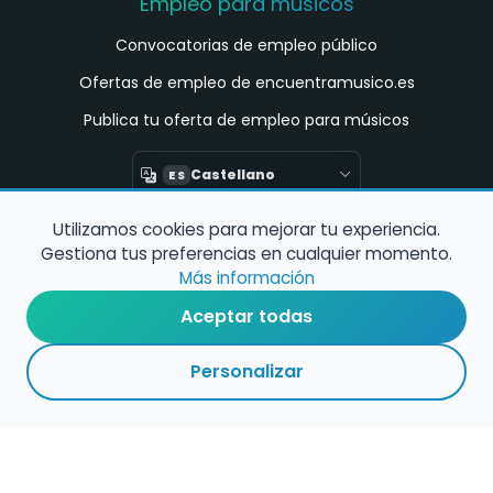
Empleo para músicos
Convocatorias de empleo público
Ofertas de empleo de encuentramusico.es
Publica tu oferta de empleo para músicos
Castellano
ES
Utilizamos cookies para mejorar tu experiencia.
Encuentra Músico
Gestiona tus preferencias en cualquier momento.
Buscador de Músicos
Más información
Encuentra Pianista Acompañante
Aceptar todas
Asesoría para músicos y docentes
Personalizar
Enlaces de interés
Registro de conservatorios y escuelas de
música en España