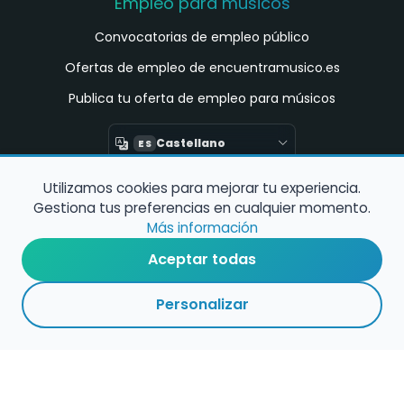
Empleo para músicos
Convocatorias de empleo público
Ofertas de empleo de encuentramusico.es
Publica tu oferta de empleo para músicos
Castellano
ES
Utilizamos cookies para mejorar tu experiencia.
Encuentra Músico
Gestiona tus preferencias en cualquier momento.
Buscador de Músicos
Más información
Encuentra Pianista Acompañante
Aceptar todas
Asesoría para músicos y docentes
Personalizar
Enlaces de interés
Registro de conservatorios y escuelas de
música en España