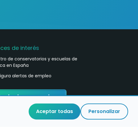
aces de interés
stro de conservatorios y escuelas de
ca en España
igura alertas de empleo
ontacta con nosotros
Aceptar todas
Personalizar