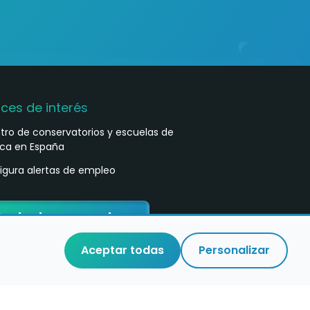
aces de interés
stro de conservatorios y escuelas de
ca en España
igura alertas de empleo
ontacta con nosotros
Aceptar todas
Personalizar