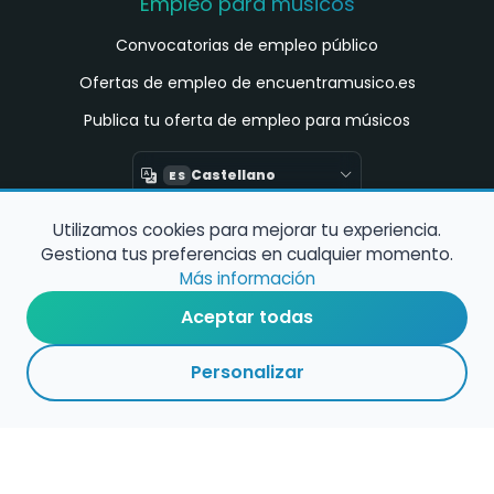
Empleo para músicos
Convocatorias de empleo público
Ofertas de empleo de encuentramusico.es
Publica tu oferta de empleo para músicos
Castellano
ES
Utilizamos cookies para mejorar tu experiencia.
Encuentra Músico
Gestiona tus preferencias en cualquier momento.
Buscador de Músicos
Más información
Encuentra Pianista Acompañante
Aceptar todas
Asesoría para músicos y docentes
Personalizar
Enlaces de interés
Registro de conservatorios y escuelas de
música en España