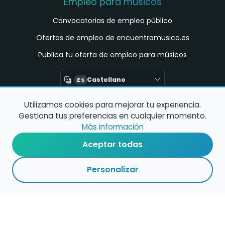
Empleo para músicos
Convocatorias de empleo público
Ofertas de empleo de encuentramusico.es
Publica tu oferta de empleo para músicos
Castellano
ES
Utilizamos cookies para mejorar tu experiencia.
Encuentra Músico
Gestiona tus preferencias en cualquier momento.
Buscador de Músicos
Más información
Encuentra Pianista Acompañante
Aceptar todas
Asesoría para músicos y docentes
Personalizar
Enlaces de interés
Registro de conservatorios y escuelas de
música en España