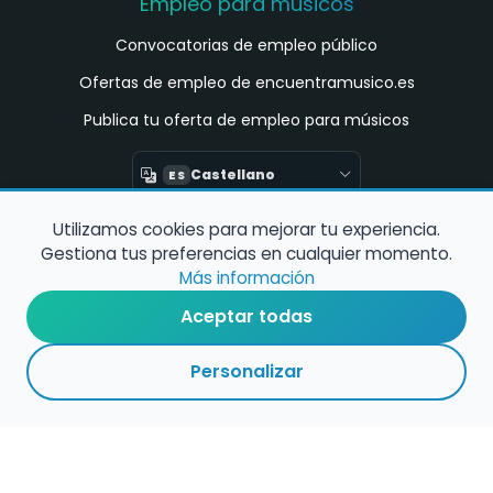
Empleo para músicos
Convocatorias de empleo público
Ofertas de empleo de encuentramusico.es
Publica tu oferta de empleo para músicos
Castellano
ES
Utilizamos cookies para mejorar tu experiencia.
Encuentra Músico
Gestiona tus preferencias en cualquier momento.
Buscador de Músicos
Más información
Encuentra Pianista Acompañante
Aceptar todas
Asesoría para músicos y docentes
Personalizar
Enlaces de interés
Registro de conservatorios y escuelas de
música en España