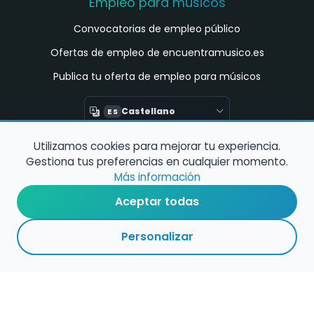
Empleo para músicos
Convocatorias de empleo público
Ofertas de empleo de encuentramusico.es
Publica tu oferta de empleo para músicos
Castellano
ES
Utilizamos cookies para mejorar tu experiencia.
Encuentra Músico
Gestiona tus preferencias en cualquier momento.
Buscador de Músicos
Más información
Encuentra Pianista Acompañante
Aceptar todas
Asesoría para músicos y docentes
Personalizar
Enlaces de interés
Registro de conservatorios y escuelas de
música en España