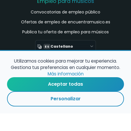
Empleo para músicos
Convocatorias de empleo público
Ofertas de empleo de encuentramusico.es
Publica tu oferta de empleo para músicos
Castellano
ES
Utilizamos cookies para mejorar tu experiencia.
Encuentra Músico
Gestiona tus preferencias en cualquier momento.
Buscador de Músicos
Más información
Encuentra Pianista Acompañante
Aceptar todas
Asesoría para músicos y docentes
Personalizar
Enlaces de interés
Registro de conservatorios y escuelas de
música en España