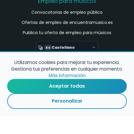
Empleo para músicos
Convocatorias de empleo público
Ofertas de empleo de encuentramusico.es
Publica tu oferta de empleo para músicos
Castellano
ES
Utilizamos cookies para mejorar tu experiencia.
Encuentra Músico
Gestiona tus preferencias en cualquier momento.
Buscador de Músicos
Más información
Encuentra Pianista Acompañante
Aceptar todas
Asesoría para músicos y docentes
Personalizar
Enlaces de interés
Registro de conservatorios y escuelas de
música en España