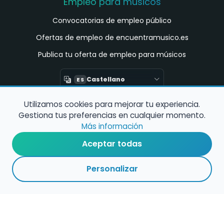
Empleo para músicos
Convocatorias de empleo público
Ofertas de empleo de encuentramusico.es
Publica tu oferta de empleo para músicos
Castellano
ES
Utilizamos cookies para mejorar tu experiencia.
Encuentra Músico
Gestiona tus preferencias en cualquier momento.
Buscador de Músicos
Más información
Encuentra Pianista Acompañante
Aceptar todas
Asesoría para músicos y docentes
Personalizar
Enlaces de interés
Registro de conservatorios y escuelas de
música en España