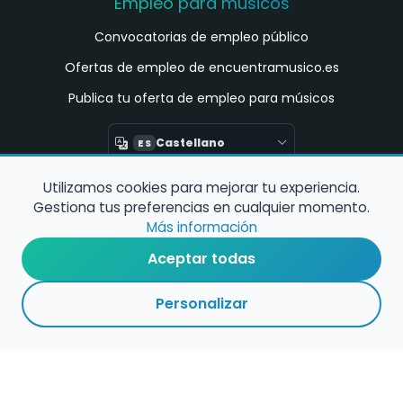
Empleo para músicos
Convocatorias de empleo público
Ofertas de empleo de encuentramusico.es
Publica tu oferta de empleo para músicos
Castellano
ES
Utilizamos cookies para mejorar tu experiencia.
Encuentra Músico
Gestiona tus preferencias en cualquier momento.
Buscador de Músicos
Más información
Encuentra Pianista Acompañante
Aceptar todas
Asesoría para músicos y docentes
Personalizar
Enlaces de interés
Registro de conservatorios y escuelas de
música en España