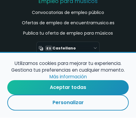
Empleo para músicos
Convocatorias de empleo público
Ofertas de empleo de encuentramusico.es
Publica tu oferta de empleo para músicos
Castellano
ES
Utilizamos cookies para mejorar tu experiencia.
Encuentra Músico
Gestiona tus preferencias en cualquier momento.
Buscador de Músicos
Más información
Encuentra Pianista Acompañante
Aceptar todas
Asesoría para músicos y docentes
Personalizar
Enlaces de interés
Registro de conservatorios y escuelas de
música en España