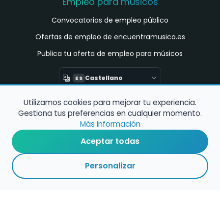
Empleo para músicos
Convocatorias de empleo público
Ofertas de empleo de encuentramusico.es
Publica tu oferta de empleo para músicos
Castellano
ES
Utilizamos cookies para mejorar tu experiencia.
Encuentra Músico
Gestiona tus preferencias en cualquier momento.
Buscador de Músicos
Más información
Encuentra Pianista Acompañante
Aceptar todas
Asesoría para músicos y docentes
Personalizar
Enlaces de interés
Registro de conservatorios y escuelas de
música en España