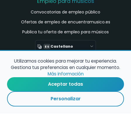
Empleo para músicos
Convocatorias de empleo público
Ofertas de empleo de encuentramusico.es
Publica tu oferta de empleo para músicos
Castellano
ES
Utilizamos cookies para mejorar tu experiencia.
Encuentra Músico
Gestiona tus preferencias en cualquier momento.
Buscador de Músicos
Más información
Encuentra Pianista Acompañante
Aceptar todas
Asesoría para músicos y docentes
Personalizar
Enlaces de interés
Registro de conservatorios y escuelas de
música en España