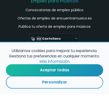
Empleo para músicos
Convocatorias de empleo público
Ofertas de empleo de encuentramusico.es
Publica tu oferta de empleo para músicos
Castellano
ES
Utilizamos cookies para mejorar tu experiencia.
Encuentra Músico
Gestiona tus preferencias en cualquier momento.
Buscador de Músicos
Más información
Encuentra Pianista Acompañante
Aceptar todas
Asesoría para músicos y docentes
Personalizar
Enlaces de interés
Registro de conservatorios y escuelas de
música en España