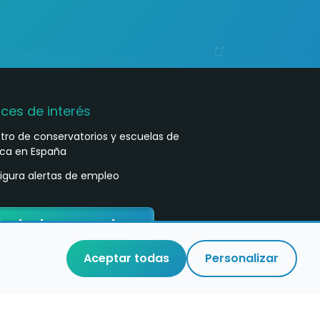
aces de interés
stro de conservatorios y escuelas de
ca en España
igura alertas de empleo
ontacta con nosotros
Aceptar todas
Personalizar