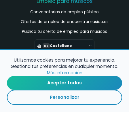
Empleo para músicos
Convocatorias de empleo público
Ofertas de empleo de encuentramusico.es
Publica tu oferta de empleo para músicos
Castellano
ES
Utilizamos cookies para mejorar tu experiencia.
Encuentra Músico
Gestiona tus preferencias en cualquier momento.
Buscador de Músicos
Más información
Encuentra Pianista Acompañante
Aceptar todas
Asesoría para músicos y docentes
Personalizar
Enlaces de interés
Registro de conservatorios y escuelas de
música en España