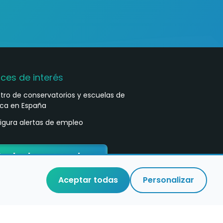
aces de interés
stro de conservatorios y escuelas de
ca en España
igura alertas de empleo
ontacta con nosotros
Aceptar todas
Personalizar