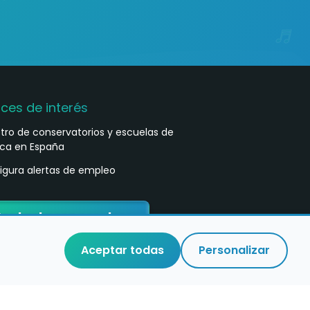
aces de interés
stro de conservatorios y escuelas de
ca en España
igura alertas de empleo
ontacta con nosotros
Aceptar todas
Personalizar