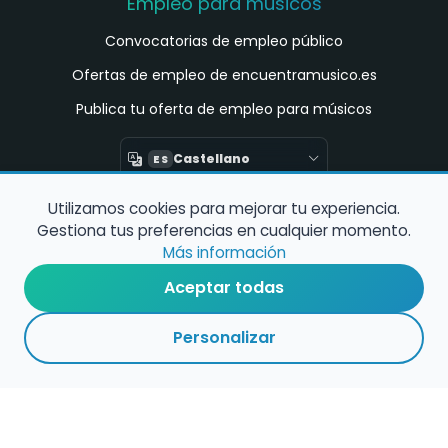
Empleo para músicos
Convocatorias de empleo público
Ofertas de empleo de encuentramusico.es
Publica tu oferta de empleo para músicos
Castellano
ES
Utilizamos cookies para mejorar tu experiencia.
Encuentra Músico
Gestiona tus preferencias en cualquier momento.
Buscador de Músicos
Más información
Encuentra Pianista Acompañante
Aceptar todas
Asesoría para músicos y docentes
Personalizar
Enlaces de interés
Registro de conservatorios y escuelas de
música en España