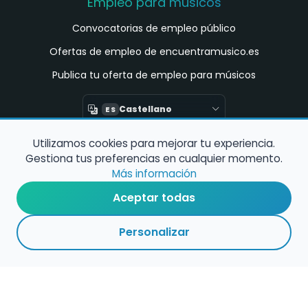
Empleo para músicos
Convocatorias de empleo público
Ofertas de empleo de encuentramusico.es
Publica tu oferta de empleo para músicos
Castellano
ES
Utilizamos cookies para mejorar tu experiencia.
Encuentra Músico
Gestiona tus preferencias en cualquier momento.
Buscador de Músicos
Más información
Encuentra Pianista Acompañante
Aceptar todas
Asesoría para músicos y docentes
Personalizar
Enlaces de interés
Registro de conservatorios y escuelas de
música en España