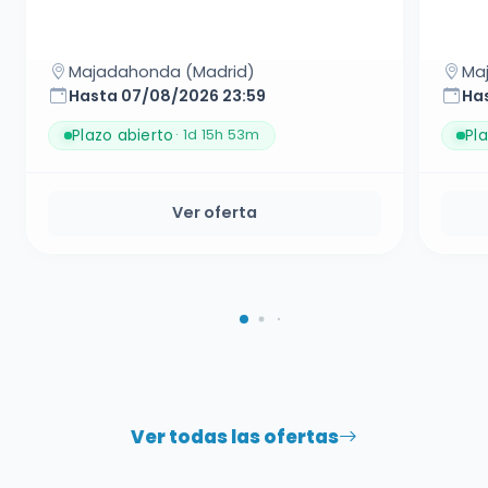
Majadahonda (Madrid)
Ma
Hasta 07/08/2026 23:59
Ha
Plazo abierto
Pl
· 1d 15h 52m
Ver oferta
Ver todas las ofertas