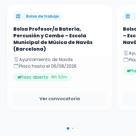
Bolsa de trabajo
Bolsa Profesor/a Batería,
Bols
Percusión y Combo – Escola
– Es
Municipal de Música de Navàs
Navà
(Barcelona)
Ay
Ayuntamiento de Navàs
Pla
Plazo hasta el 06/08/2026
Pl
Plazo abierto
· 15h 52m
Ver convocatoria