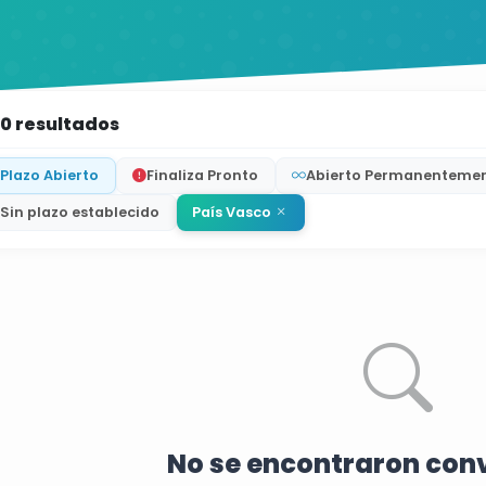
0 resultados
Plazo Abierto
Finaliza Pronto
Abierto Permanenteme
Sin plazo establecido
País Vasco
No se encontraron con