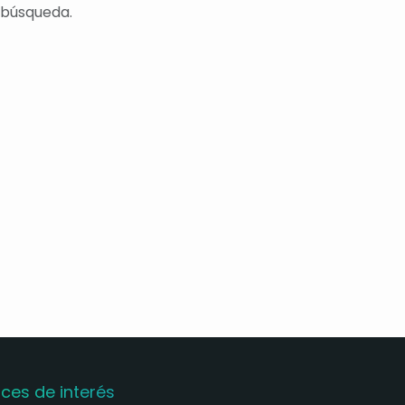
u búsqueda.
aces de interés