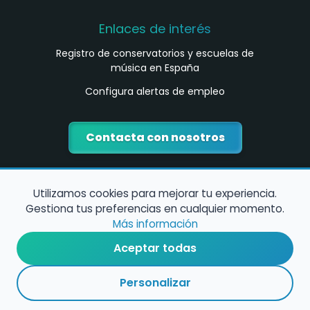
Enlaces de interés
Registro de conservatorios y escuelas de
música en España
Configura alertas de empleo
Contacta con nosotros
Utilizamos cookies para mejorar tu experiencia.
Gestiona tus preferencias en cualquier momento.
Más información
Aceptar todas
Política de Cookies
Personalizar
Política de Privacidad
Condiciones de Uso